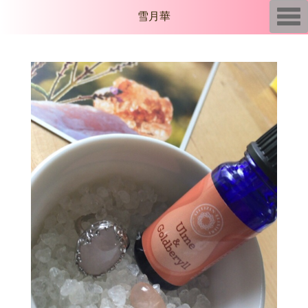
T
雪月華
o
g
g
l
e
n
a
v
i
g
a
t
i
o
n