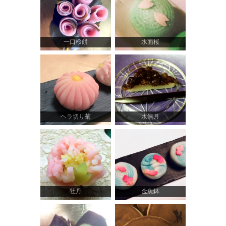
一口桜餅
水面桜
ヘラ切り菊
水無月
牡丹
金魚鉢