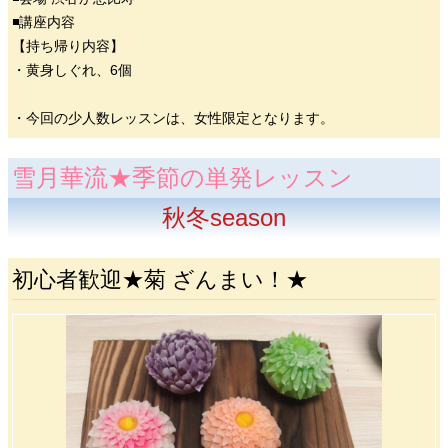
◾️講座内容
【持ち帰り内容】
・黄身しぐれ、6個
・今回の少人数レッスンは、女性限定となります。
雪月華流★季節の単発レッスン
秋冬season
初心者歓迎★菊 ざんまい！★