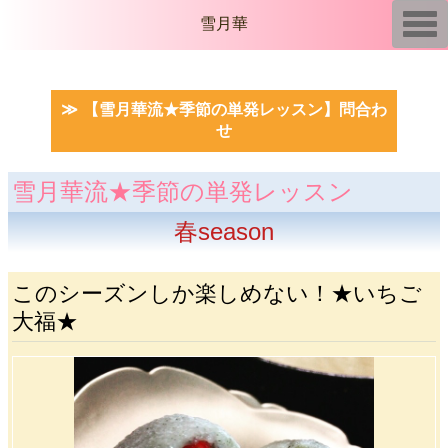
T
雪月華
o
g
g
l
e
n
【雪月華流★季節の単発レッスン】問合わ
a
せ
v
i
g
a
雪月華流★季節の単発レッスン
t
i
春season
o
n
このシーズンしか楽しめない！★いちご
大福★