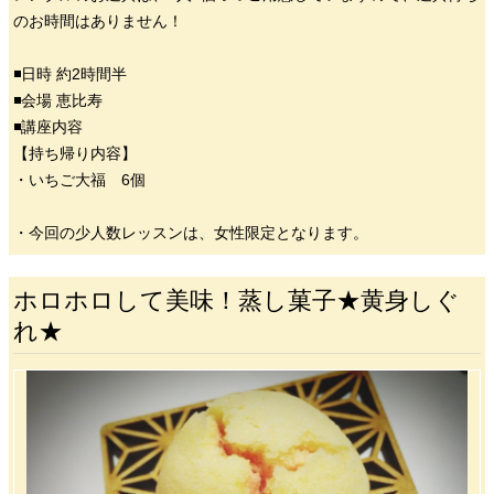
のお時間はありません！
◾️日時 約2時間半
◾️会場 恵比寿
◾️講座内容
【持ち帰り内容】
・いちご大福 6個
・今回の少人数レッスンは、女性限定となります。
ホロホロして美味！蒸し菓子★黄身しぐ
れ★