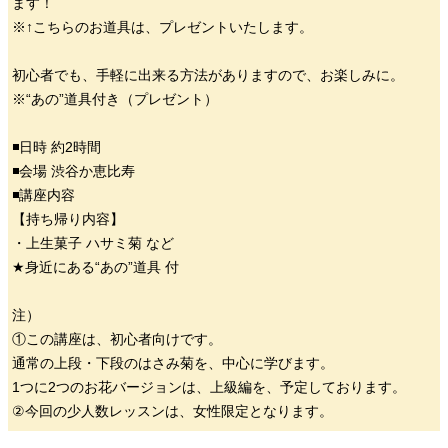
ます！
※↑こちらのお道具は、プレゼントいたします。
初心者でも、手軽に出来る方法がありますので、お楽しみに。
※“あの”道具付き（プレゼント）
◾️日時 約2時間
◾️会場 渋谷か恵比寿
◾️講座内容
【持ち帰り内容】
・上生菓子 ハサミ菊 など
★身近にある“あの”道具 付
注）
①この講座は、初心者向けです。
通常の上段・下段のはさみ菊を、中心に学びます。
1つに2つのお花バージョンは、上級編を、予定しております。
②今回の少人数レッスンは、女性限定となります。