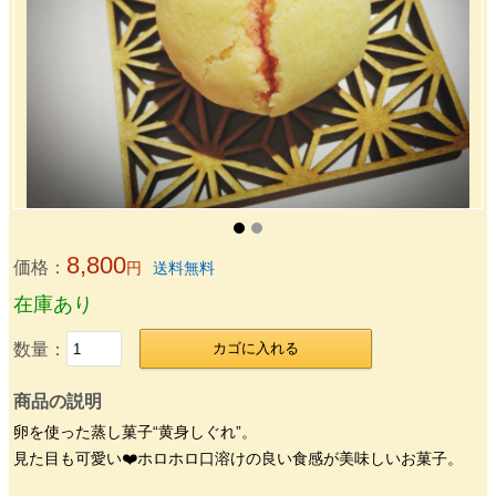
8,800
価格：
円
送料無料
在庫あり
数量：
カゴに入れる
商品の説明
卵を使った蒸し菓子“黄身しぐれ”。
見た目も可愛い❤️ホロホロ口溶けの良い食感が美味しいお菓子。